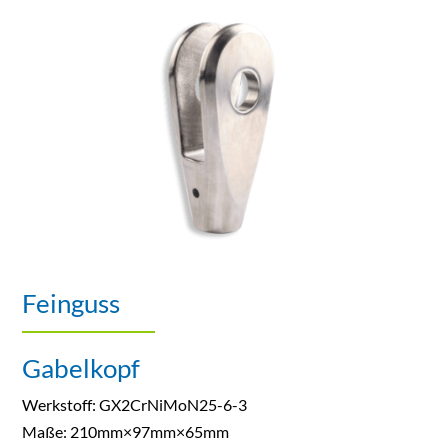
Feinguss
Gabelkopf
Werkstoff: GX2CrNiMoN25-6-3
Maße: 210mm×97mm×65mm