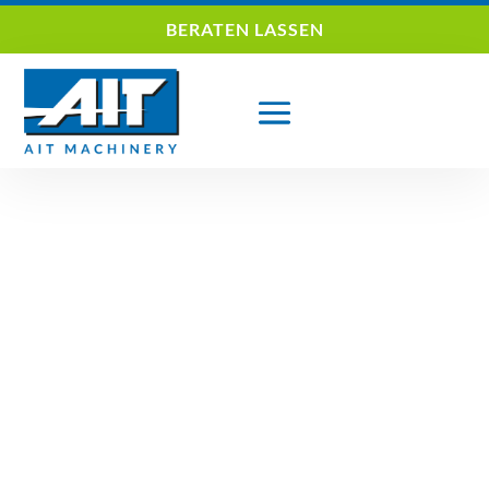
BERATEN LASSEN
AITMACHINERY
AIT expandiert – neue Werkhalle seit 4. Dezember
2023 Besuchen Sie uns im neuen Office mit...