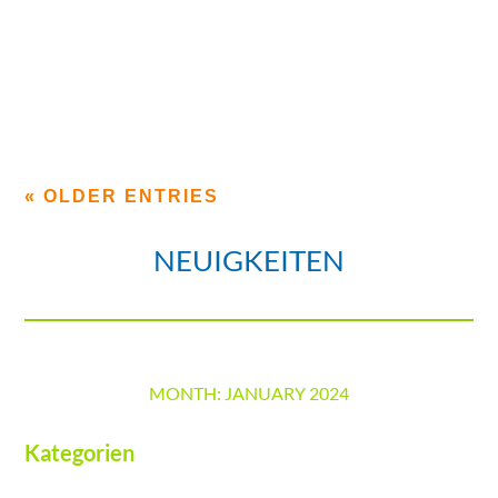
TEAM
Diese Jahr ist AIT mit seinem eigenen Stand auf der
Industrie Messe in Hannover vom 25.04.2016 -...
« OLDER ENTRIES
NEUIGKEITEN
MONTH:
JANUARY 2024
Kategorien