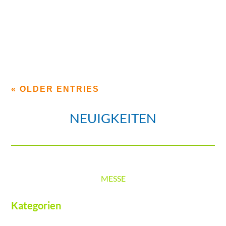
TEAM
Diese Jahr ist AIT mit seinem eigenen Stand auf der
Industrie Messe in Hannover vom 25.04.2016 -...
« OLDER ENTRIES
NEUIGKEITEN
MESSE
Kategorien