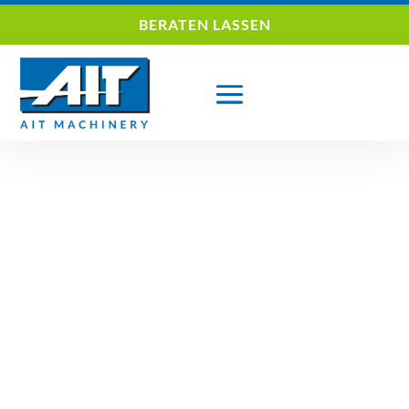
BERATEN LASSEN
AITMACHINERY
AIT expandiert – neue Werkhalle seit 4. Dezember
2023 Besuchen Sie uns im neuen Office mit...